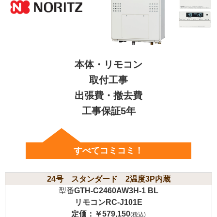
本体・リモコン
取付工事
出張費・撤去費
工事保証5年
すべてコミコミ！
24号 スタンダード 2温度3P内蔵
型番
GTH-C2460AW3H-1 BL
リモコンRC-J101E
定価：
￥579,150
(税込)