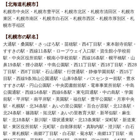
【北海道札幌市】
札幌市中央区・札幌市豊平区・札幌市北区・札幌市清田区・札幌市
東区・札幌市南区・札幌市白石区・札幌市西区・札幌市厚別区・札
幌市手稲区
【札幌市の駅名】
大通駅・桑園駅・さっぽろ駅・苗穂駅・西4丁目駅・東本願寺前駅・
すすきの駅・西線11条駅・ロープウェイ入口駅・資生館小学校前
駅・中央区役所前駅・幌南小学校前駅・西線16条駅・幌平橋駅・山
鼻19条駅・狸小路駅・中島公園駅・西11丁目駅・西18丁目駅・西28
丁目駅・西8丁目駅・石山通駅・行啓通駅・静修学園前駅・西15丁
目駅・西線9条旭山公園通駅・山鼻9条駅・バスセンター前駅・豊水
すすきの駅・円山公園駅・中央図書館前駅・電車事業所前駅・中島
公園通駅・西線14条駅・西線6条駅・東屯田通駅・中の島駅・学園
前駅・平岸駅・南平岸駅・美園駅・福住駅・豊平公園駅・月寒中央
駅・札幌駅・北34条駅・あいの里公園駅・百合が原駅・北12条駅・
北24条駅・篠路駅・拓北駅・あいの里教育大駅・新琴似駅・麻生
駅・北18条駅・新川駅・環状通東駅・北13条東駅・栄町駅・新道東
駅・東区役所前駅・元町駅・自衛隊前駅・真駒内駅・澄川駅・白石
駅・東札幌駅・南郷7丁目駅・白石駅・菊水駅・南郷13丁目駅・南