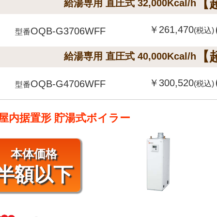
【
給湯専用 直圧式 32,000Kcal/h
￥261,470
OQB-G3706WFF
(税込)
型番
【
給湯専用 直圧式 40,000Kcal/h
￥300,520
OQB-G4706WFF
(税込)
型番
屋内据置形 貯湯式ボイラー
本体価格
半額以下