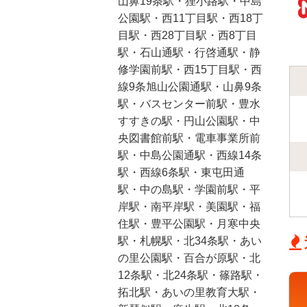
山鼻19条駅・狸小路駅・中島
公園駅・西11丁目駅・西18丁
目駅・西28丁目駅・西8丁目
駅・石山通駅・行啓通駅・静
修学園前駅・西15丁目駅・西
線9条旭山公園通駅・山鼻9条
駅・バスセンター前駅・豊水
すすきの駅・円山公園駅・中
央図書館前駅・電車事業所前
駅・中島公園通駅・西線14条
駅・西線6条駅・東屯田通
駅・中の島駅・学園前駅・平
岸駅・南平岸駅・美園駅・福
住駅・豊平公園駅・月寒中央
駅・札幌駅・北34条駅・あい
の里公園駅・百合が原駅・北
12条駅・北24条駅・篠路駅・
拓北駅・あいの里教育大駅・