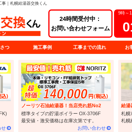
換工事｜札幌給湯器交換くん
9時～
24時間受付中：
0
お問い合わせフォーム
さつ
施工事例
工事までの流れ
お
ノーリツ石油給湯器！当店売れ筋No2
給湯
K)
標準タイプの貯湯ボイラー OX-3706F
札幌
最安値・激安価格は在庫次第です。
札幌
わせ
お問い合わせ