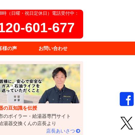
18時（日曜・祝日定休日）電話受付中：
120-601-677
客様の声
お問い合わせ
器の豆知識を伝授
市のボイラー・給湯器専門サイト
給湯器交換くんの店長より
店長あいさつ