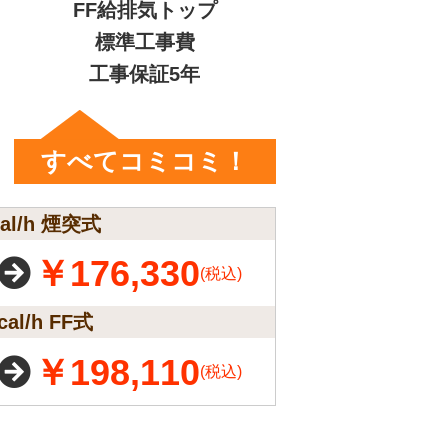
FF給排気トップ
標準工事費
工事保証5年
すべてコミコミ！
al/h 煙突式
￥176,330
(税込)
l/h FF式
￥198,110
(税込)